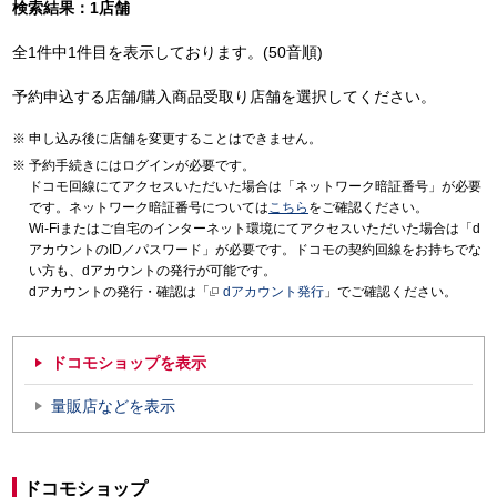
検索結果：1店舗
全1件中1件目を表示しております。(50音順)
予約申込する店舗/購入商品受取り店舗を選択してください。
申し込み後に店舗を変更することはできません。
予約手続きにはログインが必要です。
ドコモ回線にてアクセスいただいた場合は「ネットワーク暗証番号」が必要
です。ネットワーク暗証番号については
こちら
をご確認ください。
Wi-Fiまたはご自宅のインターネット環境にてアクセスいただいた場合は「d
アカウントのID／パスワード」が必要です。ドコモの契約回線をお持ちでな
い方も、dアカウントの発行が可能です。
dアカウントの発行・確認は「
dアカウント発行
」でご確認ください。
ドコモショップを表示
量販店などを表示
ドコモショップ