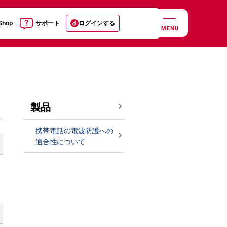
 Shop
サポート
ログインする
MENU
製品
携帯電話の電波防護への
適合性について