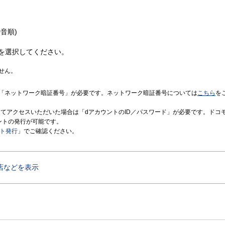
音順)
を選択してください。
せん。
「ネットワーク暗証番号」が必要です。ネットワーク暗証番号については
こちら
を
境にてアクセスいただいた場合は「dアカウントのID／パスワード」が必要です。ドコ
ントの発行が可能です。
ント発行
」でご確認ください。
店などを表示