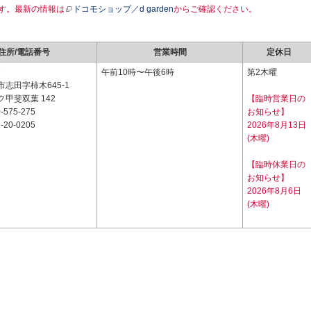
す。最新の情報は
ドコモショップ／d garden
からご確認ください。
住所/電話番号
営業時間
定休日
7
午前10時〜午後6時
第2木曜
志田字柿木645-1
甲斐双葉 142
【臨時営業日の
-575-275
お知らせ】
-20-0205
2026年8月13日
(木曜)
【臨時休業日の
お知らせ】
2026年8月6日
(木曜)