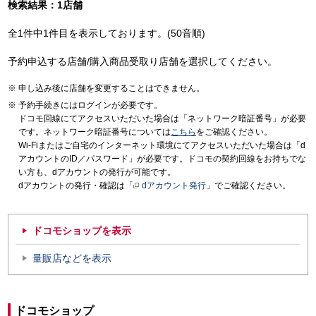
検索結果：1店舗
全1件中1件目を表示しております。(50音順)
予約申込する店舗/購入商品受取り店舗を選択してください。
申し込み後に店舗を変更することはできません。
予約手続きにはログインが必要です。
ドコモ回線にてアクセスいただいた場合は「ネットワーク暗証番号」が必要
です。ネットワーク暗証番号については
こちら
をご確認ください。
Wi-Fiまたはご自宅のインターネット環境にてアクセスいただいた場合は「d
アカウントのID／パスワード」が必要です。ドコモの契約回線をお持ちでな
い方も、dアカウントの発行が可能です。
dアカウントの発行・確認は「
dアカウント発行
」でご確認ください。
ドコモショップを表示
量販店などを表示
ドコモショップ