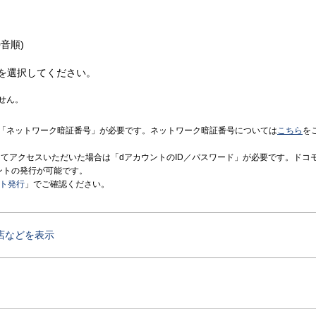
音順)
を選択してください。
せん。
「ネットワーク暗証番号」が必要です。ネットワーク暗証番号については
こちら
を
境にてアクセスいただいた場合は「dアカウントのID／パスワード」が必要です。ドコ
ントの発行が可能です。
ント発行
」でご確認ください。
店などを表示