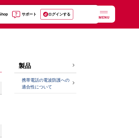
 Shop
サポート
ログインする
MENU
製品
携帯電話の電波防護への
適合性について