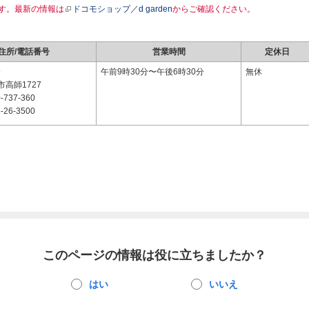
す。最新の情報は
ドコモショップ／d garden
からご確認ください。
住所/電話番号
営業時間
定休日
9
午前9時30分〜午後6時30分
無休
高師1727
-737-360
-26-3500
このページの情報は役に立ちましたか？
はい
いいえ