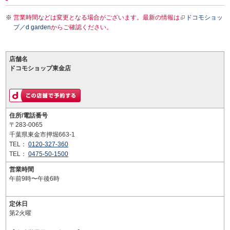
営業時間などは変更となる場合がございます。最新の情報は
ドコモショッ
プ／d garden
からご確認ください。
店舗名
ドコモショップ東金店
住所/電話番号
〒283-0065
千葉県東金市押堀663-1
TEL：
0120-327-360
TEL：
0475-50-1500
営業時間
午前9時〜午後6時
定休日
第2火曜