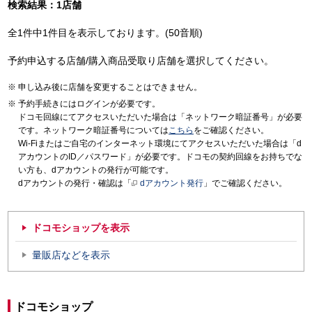
検索結果：1店舗
全1件中1件目を表示しております。(50音順)
予約申込する店舗/購入商品受取り店舗を選択してください。
申し込み後に店舗を変更することはできません。
予約手続きにはログインが必要です。
ドコモ回線にてアクセスいただいた場合は「ネットワーク暗証番号」が必要
です。ネットワーク暗証番号については
こちら
をご確認ください。
Wi-Fiまたはご自宅のインターネット環境にてアクセスいただいた場合は「d
アカウントのID／パスワード」が必要です。ドコモの契約回線をお持ちでな
い方も、dアカウントの発行が可能です。
dアカウントの発行・確認は「
dアカウント発行
」でご確認ください。
ドコモショップを表示
量販店などを表示
ドコモショップ