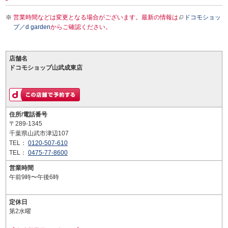
営業時間などは変更となる場合がございます。最新の情報は
ドコモショッ
プ／d garden
からご確認ください。
店舗名
ドコモショップ山武成東店
住所/電話番号
〒289-1345
千葉県山武市津辺107
TEL：
0120-507-610
TEL：
0475-77-8600
営業時間
午前9時〜午後6時
定休日
第2水曜