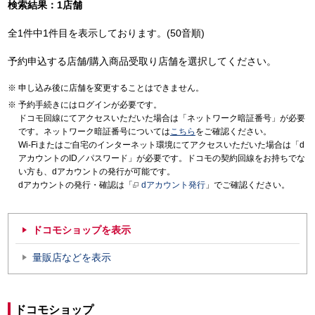
検索結果：1店舗
全1件中1件目を表示しております。(50音順)
予約申込する店舗/購入商品受取り店舗を選択してください。
申し込み後に店舗を変更することはできません。
予約手続きにはログインが必要です。
ドコモ回線にてアクセスいただいた場合は「ネットワーク暗証番号」が必要
です。ネットワーク暗証番号については
こちら
をご確認ください。
Wi-Fiまたはご自宅のインターネット環境にてアクセスいただいた場合は「d
アカウントのID／パスワード」が必要です。ドコモの契約回線をお持ちでな
い方も、dアカウントの発行が可能です。
dアカウントの発行・確認は「
dアカウント発行
」でご確認ください。
ドコモショップを表示
量販店などを表示
ドコモショップ