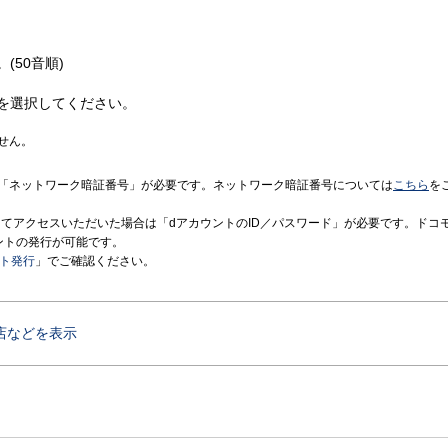
(50音順)
を選択してください。
せん。
「ネットワーク暗証番号」が必要です。ネットワーク暗証番号については
こちら
を
境にてアクセスいただいた場合は「dアカウントのID／パスワード」が必要です。ドコ
ントの発行が可能です。
ント発行
」でご確認ください。
店などを表示