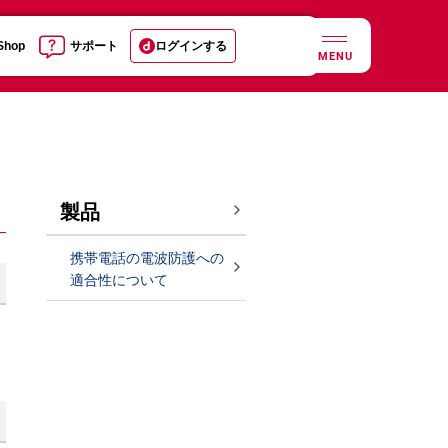
 Shop
サポート
ログインする
MENU
製品
携帯電話の電波防護への
適合性について