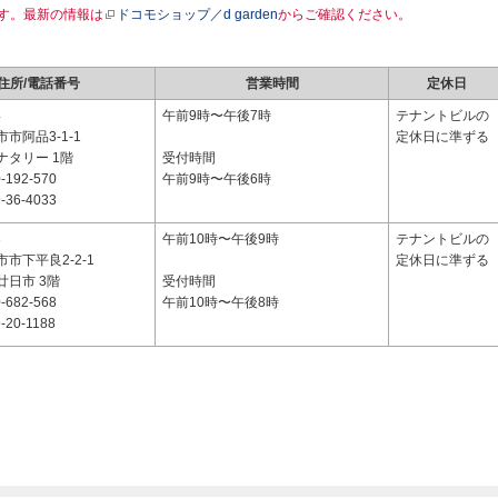
す。最新の情報は
ドコモショップ／d garden
からご確認ください。
住所/電話番号
営業時間
定休日
4
午前9時〜午後7時
テナントビルの
市阿品3-1-1
定休日に準ずる
ナタリー 1階
受付時間
-192-570
午前9時〜午後6時
-36-4033
3
午前10時〜午後9時
テナントビルの
市下平良2-2-1
定休日に準ずる
廿日市 3階
受付時間
-682-568
午前10時〜午後8時
-20-1188