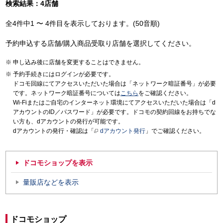
検索結果：4店舗
全4件中1 〜 4件目を表示しております。(50音順)
予約申込する店舗/購入商品受取り店舗を選択してください。
申し込み後に店舗を変更することはできません。
予約手続きにはログインが必要です。
ドコモ回線にてアクセスいただいた場合は「ネットワーク暗証番号」が必要
です。ネットワーク暗証番号については
こちら
をご確認ください。
Wi-Fiまたはご自宅のインターネット環境にてアクセスいただいた場合は「d
アカウントのID／パスワード」が必要です。ドコモの契約回線をお持ちでな
い方も、dアカウントの発行が可能です。
dアカウントの発行・確認は「
dアカウント発行
」でご確認ください。
ドコモショップを表示
量販店などを表示
ドコモショップ