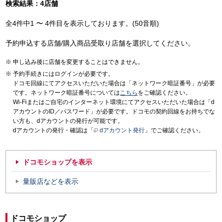
検索結果：4店舗
全4件中1 〜 4件目を表示しております。(50音順)
予約申込する店舗/購入商品受取り店舗を選択してください。
申し込み後に店舗を変更することはできません。
予約手続きにはログインが必要です。
ドコモ回線にてアクセスいただいた場合は「ネットワーク暗証番号」が必要
です。ネットワーク暗証番号については
こちら
をご確認ください。
Wi-Fiまたはご自宅のインターネット環境にてアクセスいただいた場合は「d
アカウントのID／パスワード」が必要です。ドコモの契約回線をお持ちでな
い方も、dアカウントの発行が可能です。
dアカウントの発行・確認は「
dアカウント発行
」でご確認ください。
ドコモショップを表示
量販店などを表示
ドコモショップ