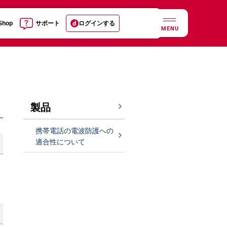
 Shop
サポート
ログインする
MENU
製品
携帯電話の電波防護への
適合性について