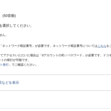
(50音順)
を選択してください。
せん。
「ネットワーク暗証番号」が必要です。ネットワーク暗証番号については
こちら
を
境にてアクセスいただいた場合は「dアカウントのID／パスワード」が必要です。ドコ
ントの発行が可能です。
ント発行
」でご確認ください。
店などを表示