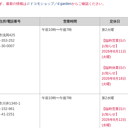
す。最新の情報は
ドコモショップ／d garden
からご確認ください。
住所/電話番号
営業時間
定休日
2
午前10時〜午後7時
第2火曜
浅岡425
-353-252
【臨時営業日の
-30-0007
お知らせ】
2026年8月11日
(火曜)
【臨時休業日の
お知らせ】
2026年8月18日
(火曜)
4
午前10時〜午後7時
第2水曜
川井1340-1
-152-961
【臨時営業日の
-41-2251
お知らせ】
2026年8月12日
(水曜)