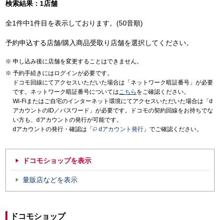
検索結果：1店舗
全1件中1件目を表示しております。(50音順)
予約申込する店舗/購入商品受取り店舗を選択してください。
申し込み後に店舗を変更することはできません。
予約手続きにはログインが必要です。
ドコモ回線にてアクセスいただいた場合は「ネットワーク暗証番号」が必要
です。ネットワーク暗証番号については
こちら
をご確認ください。
Wi-Fiまたはご自宅のインターネット環境にてアクセスいただいた場合は「d
アカウントのID／パスワード」が必要です。ドコモの契約回線をお持ちでな
い方も、dアカウントの発行が可能です。
dアカウントの発行・確認は「
dアカウント発行
」でご確認ください。
ドコモショップを表示
量販店などを表示
ドコモショップ