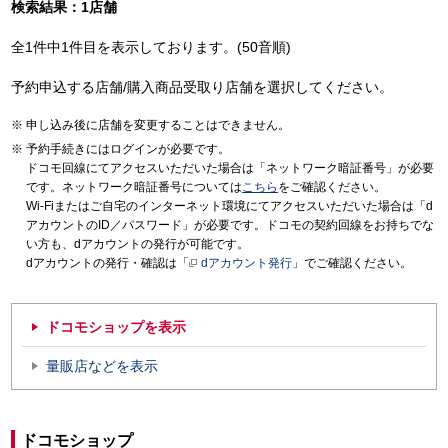
検索結果：1店舗
全1件中1件目を表示しております。(50音順)
予約申込する店舗/購入商品受取り店舗を選択してください。
申し込み後に店舗を変更することはできません。
予約手続きにはログインが必要です。
ドコモ回線にてアクセスいただいた場合は「ネットワーク暗証番号」が必要
です。ネットワーク暗証番号については
こちら
をご確認ください。
Wi-Fiまたはご自宅のインターネット環境にてアクセスいただいた場合は「d
アカウントのID／パスワード」が必要です。ドコモの契約回線をお持ちでな
い方も、dアカウントの発行が可能です。
dアカウントの発行・確認は「
dアカウント発行
」でご確認ください。
ドコモショップを表示
量販店などを表示
ドコモショップ