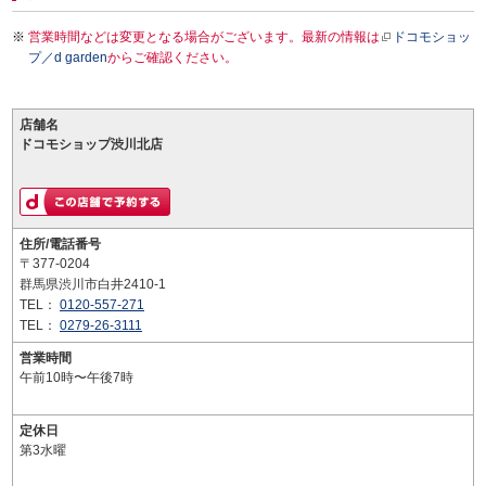
営業時間などは変更となる場合がございます。最新の情報は
ドコモショッ
プ／d garden
からご確認ください。
店舗名
ドコモショップ渋川北店
住所/電話番号
〒377-0204
群馬県渋川市白井2410-1
TEL：
0120-557-271
TEL：
0279-26-3111
営業時間
午前10時〜午後7時
定休日
第3水曜