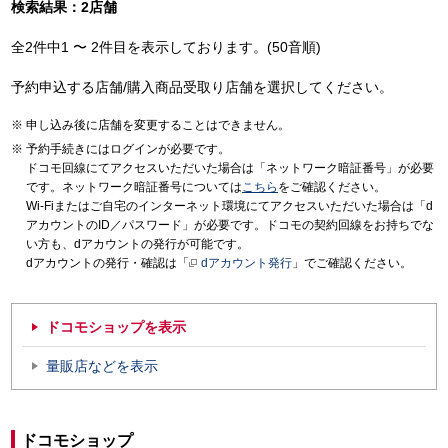
検索結果：2店舗
全2件中1 〜 2件目を表示しております。(50音順)
予約申込する店舗/購入商品受取り店舗を選択してください。
申し込み後に店舗を変更することはできません。
予約手続きにはログインが必要です。
ドコモ回線にてアクセスいただいた場合は「ネットワーク暗証番号」が必要
です。ネットワーク暗証番号については
こちら
をご確認ください。
Wi-Fiまたはご自宅のインターネット環境にてアクセスいただいた場合は「d
アカウントのID／パスワード」が必要です。ドコモの契約回線をお持ちでな
い方も、dアカウントの発行が可能です。
dアカウントの発行・確認は「
dアカウント発行
」でご確認ください。
ドコモショップを表示
量販店などを表示
ドコモショップ