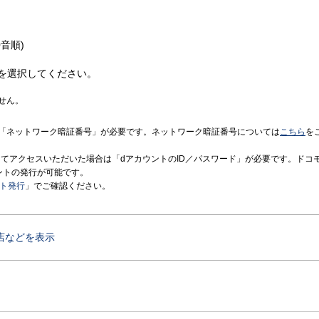
音順)
を選択してください。
せん。
「ネットワーク暗証番号」が必要です。ネットワーク暗証番号については
こちら
を
境にてアクセスいただいた場合は「dアカウントのID／パスワード」が必要です。ドコ
ントの発行が可能です。
ント発行
」でご確認ください。
店などを表示