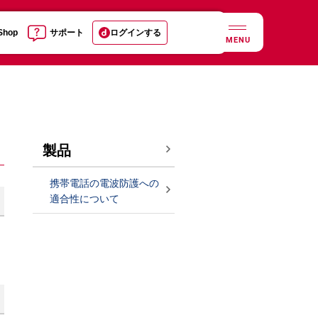
 Shop
サポート
ログインする
MENU
製品
携帯電話の電波防護への
適合性について