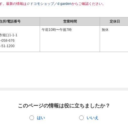
す。最新の情報は
ドコモショップ／d garden
からご確認ください。
住所/電話番号
営業時間
定休日
3
午前10時〜午後7時
無休
堀口1-1-1
-058-676
-51-1200
このページの情報は役に立ちましたか？
はい
いいえ