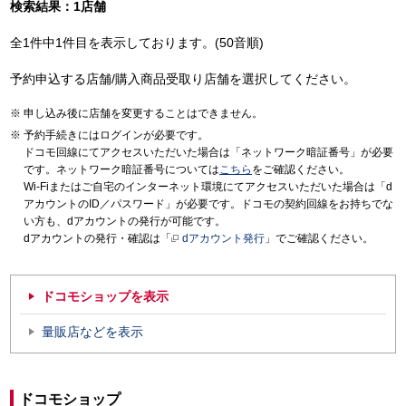
検索結果：1店舗
全1件中1件目を表示しております。(50音順)
予約申込する店舗/購入商品受取り店舗を選択してください。
申し込み後に店舗を変更することはできません。
予約手続きにはログインが必要です。
ドコモ回線にてアクセスいただいた場合は「ネットワーク暗証番号」が必要
です。ネットワーク暗証番号については
こちら
をご確認ください。
Wi-Fiまたはご自宅のインターネット環境にてアクセスいただいた場合は「d
アカウントのID／パスワード」が必要です。ドコモの契約回線をお持ちでな
い方も、dアカウントの発行が可能です。
dアカウントの発行・確認は「
dアカウント発行
」でご確認ください。
ドコモショップを表示
量販店などを表示
ドコモショップ