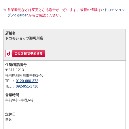
営業時間などは変更となる場合がございます。最新の情報は
ドコモショッ
プ／d garden
からご確認ください。
店舗名
ドコモショップ那珂川店
住所/電話番号
〒811-1213
福岡県那珂川市中原2-40
TEL：
0120-680-372
TEL：
092-951-1716
営業時間
午前9時〜午後6時
定休日
無休