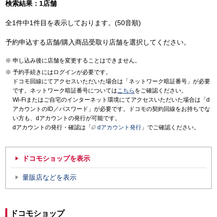
検索結果：1店舗
全1件中1件目を表示しております。(50音順)
予約申込する店舗/購入商品受取り店舗を選択してください。
申し込み後に店舗を変更することはできません。
予約手続きにはログインが必要です。
ドコモ回線にてアクセスいただいた場合は「ネットワーク暗証番号」が必要
です。ネットワーク暗証番号については
こちら
をご確認ください。
Wi-Fiまたはご自宅のインターネット環境にてアクセスいただいた場合は「d
アカウントのID／パスワード」が必要です。ドコモの契約回線をお持ちでな
い方も、dアカウントの発行が可能です。
dアカウントの発行・確認は「
dアカウント発行
」でご確認ください。
ドコモショップを表示
量販店などを表示
ドコモショップ