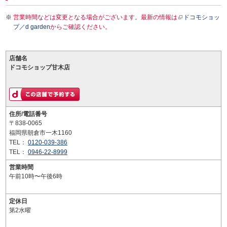
営業時間などは変更となる場合がございます。最新の情報は
ドコモショッ
プ／d garden
からご確認ください。
店舗名
ドコモショップ甘木店
住所/電話番号
〒838-0065
福岡県朝倉市一木1160
TEL：
0120-039-386
TEL：
0946-22-8999
営業時間
午前10時〜午後6時
定休日
第2水曜