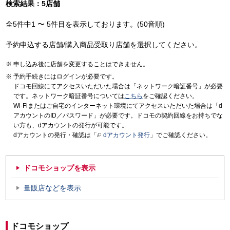
検索結果：5店舗
全5件中1 〜 5件目を表示しております。(50音順)
予約申込する店舗/購入商品受取り店舗を選択してください。
申し込み後に店舗を変更することはできません。
予約手続きにはログインが必要です。
ドコモ回線にてアクセスいただいた場合は「ネットワーク暗証番号」が必要
です。ネットワーク暗証番号については
こちら
をご確認ください。
Wi-Fiまたはご自宅のインターネット環境にてアクセスいただいた場合は「d
アカウントのID／パスワード」が必要です。ドコモの契約回線をお持ちでな
い方も、dアカウントの発行が可能です。
dアカウントの発行・確認は「
dアカウント発行
」でご確認ください。
ドコモショップを表示
量販店などを表示
ドコモショップ