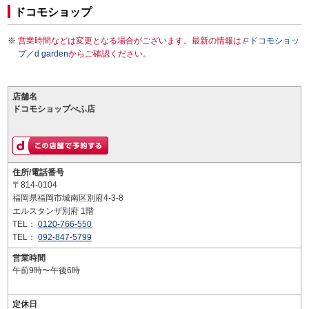
ドコモショップ
営業時間などは変更となる場合がございます。最新の情報は
ドコモショッ
プ／d garden
からご確認ください。
店舗名
ドコモショップべふ店
住所/電話番号
〒814-0104
福岡県福岡市城南区別府4-3-8
エルスタンザ別府 1階
TEL：
0120-766-550
TEL：
092-847-5799
営業時間
午前9時〜午後6時
定休日