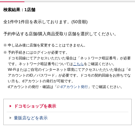
検索結果：1店舗
全1件中1件目を表示しております。(50音順)
予約申込する店舗/購入商品受取り店舗を選択してください。
申し込み後に店舗を変更することはできません。
予約手続きにはログインが必要です。
ドコモ回線にてアクセスいただいた場合は「ネットワーク暗証番号」が必要
です。ネットワーク暗証番号については
こちら
をご確認ください。
Wi-Fiまたはご自宅のインターネット環境にてアクセスいただいた場合は「d
アカウントのID／パスワード」が必要です。ドコモの契約回線をお持ちでな
い方も、dアカウントの発行が可能です。
dアカウントの発行・確認は「
dアカウント発行
」でご確認ください。
ドコモショップを表示
量販店などを表示