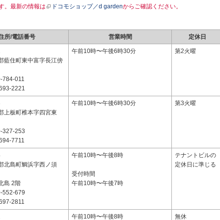
す。最新の情報は
ドコモショップ／d garden
からご確認ください。
住所/電話番号
営業時間
定休日
1
午前10時〜午後6時30分
第2火曜
郡藍住町東中富字長江傍
-784-011
693-2221
3
午前10時〜午後6時30分
第3火曜
郡上板町椎本字四宮東
-327-253
694-7711
4
午前10時〜午後8時
テナントビルの
郡北島町鯛浜字西ノ須
定休日に準じる
受付時間
島 2階
午前10時〜午後7時
-552-679
697-2811
2
午前10時〜午後8時
無休