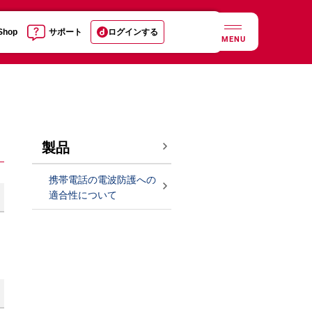
 Shop
サポート
ログインする
MENU
製品
携帯電話の電波防護への
適合性について