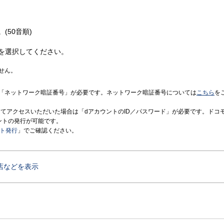
(50音順)
を選択してください。
せん。
「ネットワーク暗証番号」が必要です。ネットワーク暗証番号については
こちら
を
境にてアクセスいただいた場合は「dアカウントのID／パスワード」が必要です。ドコ
ントの発行が可能です。
ント発行
」でご確認ください。
店などを表示