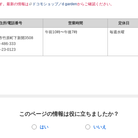
す。最新の情報は
ドコモショップ／d garden
からご確認ください。
住所/電話番号
営業時間
定休日
1
午前10時〜午後7時
毎週水曜
市竹原町下新開3508
-486-333
-23-0123
このページの情報は役に立ちましたか？
はい
いいえ