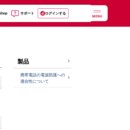
 Shop
サポート
ログインする
MENU
製品
携帯電話の電波防護への
適合性について