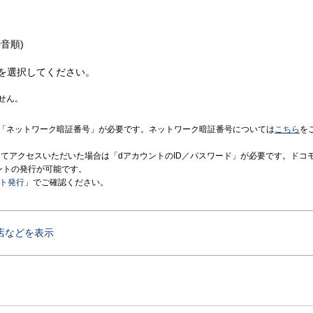
音順)
を選択してください。
せん。
「ネットワーク暗証番号」が必要です。ネットワーク暗証番号については
こちら
を
境にてアクセスいただいた場合は「dアカウントのID／パスワード」が必要です。ドコ
ントの発行が可能です。
ント発行
」でご確認ください。
店などを表示