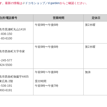
す。最新の情報は
ドコモショップ／d garden
からご確認ください。
住所/電話番号
営業時間
定休日
2
午前9時〜午後6時
第2木曜
島市黒瀬町丸山1416
-836-150
-83-6100
1
午前9時〜午後6時
第2木曜
島市西条町大字寺家
-245-577
424-5500
4
午前9時〜午後8時
無休
島市西条町御薗宇4405
東広島 2階
受付時間
-536-191
午前9時〜午後7時
493-6191