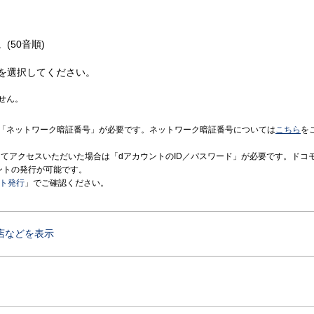
(50音順)
を選択してください。
せん。
「ネットワーク暗証番号」が必要です。ネットワーク暗証番号については
こちら
を
境にてアクセスいただいた場合は「dアカウントのID／パスワード」が必要です。ドコ
ントの発行が可能です。
ント発行
」でご確認ください。
店などを表示