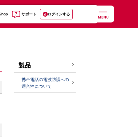
 Shop
サポート
ログインする
MENU
製品
携帯電話の電波防護への
適合性について