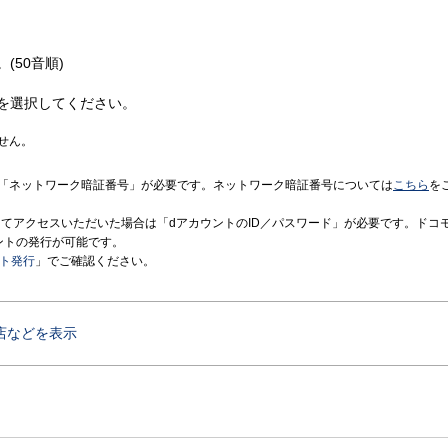
(50音順)
を選択してください。
せん。
「ネットワーク暗証番号」が必要です。ネットワーク暗証番号については
こちら
を
境にてアクセスいただいた場合は「dアカウントのID／パスワード」が必要です。ドコ
ントの発行が可能です。
ント発行
」でご確認ください。
店などを表示