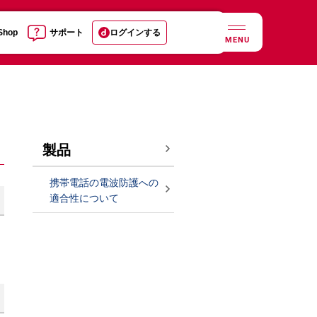
 Shop
サポート
ログインする
MENU
製品
携帯電話の電波防護への
適合性について