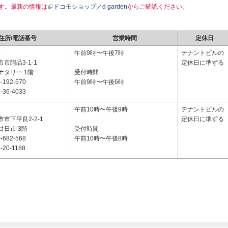
す。最新の情報は
ドコモショップ／d garden
からご確認ください。
住所/電話番号
営業時間
定休日
4
午前9時〜午後7時
テナントビルの
市阿品3-1-1
定休日に準ずる
ナタリー 1階
受付時間
-192-570
午前9時〜午後6時
-36-4033
3
午前10時〜午後9時
テナントビルの
市下平良2-2-1
定休日に準ずる
廿日市 3階
受付時間
-682-568
午前10時〜午後8時
-20-1188