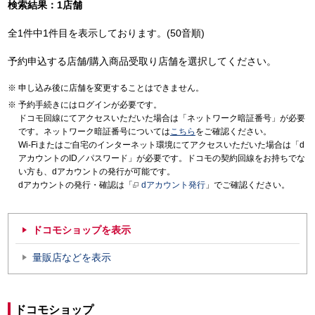
検索結果：1店舗
全1件中1件目を表示しております。(50音順)
予約申込する店舗/購入商品受取り店舗を選択してください。
申し込み後に店舗を変更することはできません。
予約手続きにはログインが必要です。
ドコモ回線にてアクセスいただいた場合は「ネットワーク暗証番号」が必要
です。ネットワーク暗証番号については
こちら
をご確認ください。
Wi-Fiまたはご自宅のインターネット環境にてアクセスいただいた場合は「d
アカウントのID／パスワード」が必要です。ドコモの契約回線をお持ちでな
い方も、dアカウントの発行が可能です。
dアカウントの発行・確認は「
dアカウント発行
」でご確認ください。
ドコモショップを表示
量販店などを表示
ドコモショップ