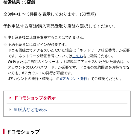
検索結果：3店舗
全3件中1 〜 3件目を表示しております。(50音順)
予約申込する店舗/購入商品受取り店舗を選択してください。
申し込み後に店舗を変更することはできません。
予約手続きにはログインが必要です。
ドコモ回線にてアクセスいただいた場合は「ネットワーク暗証番号」が必要
です。ネットワーク暗証番号については
こちら
をご確認ください。
Wi-Fiまたはご自宅のインターネット環境にてアクセスいただいた場合は「d
アカウントのID／パスワード」が必要です。ドコモの契約回線をお持ちでな
い方も、dアカウントの発行が可能です。
dアカウントの発行・確認は「
dアカウント発行
」でご確認ください。
ドコモショップを表示
量販店などを表示
ドコモショップ