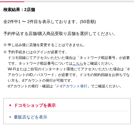
検索結果：2店舗
全2件中1 〜 2件目を表示しております。(50音順)
予約申込する店舗/購入商品受取り店舗を選択してください。
申し込み後に店舗を変更することはできません。
予約手続きにはログインが必要です。
ドコモ回線にてアクセスいただいた場合は「ネットワーク暗証番号」が必要
です。ネットワーク暗証番号については
こちら
をご確認ください。
Wi-Fiまたはご自宅のインターネット環境にてアクセスいただいた場合は「d
アカウントのID／パスワード」が必要です。ドコモの契約回線をお持ちでな
い方も、dアカウントの発行が可能です。
dアカウントの発行・確認は「
dアカウント発行
」でご確認ください。
ドコモショップを表示
量販店などを表示