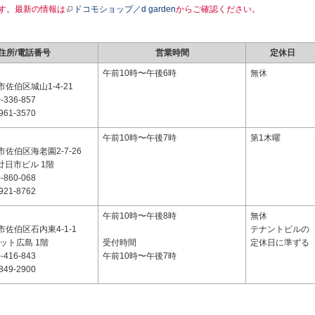
す。最新の情報は
ドコモショップ／d garden
からご確認ください。
住所/電話番号
営業時間
定休日
5
午前10時〜午後6時
無休
佐伯区城山1-4-21
-336-857
961-3570
5
午前10時〜午後7時
第1木曜
佐伯区海老園2-7-26
廿日市ビル 1階
-860-068
921-8762
6
午前10時〜午後8時
無休
佐伯区石内東4-1-1
テナントビルの
ット広島 1階
受付時間
定休日に準ずる
-416-843
午前10時〜午後7時
849-2900