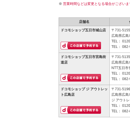
営業時間などは変更となる場合がございま
店舗名
ドコモショップ五日市城山店
〒731-515
広島県広島市
TEL：
0120
TEL：
082-
ドコモショップ五日市宮島街
〒731-513
道店
広島県広島市
NTT五日市
TEL：
0120
TEL：
082-
ドコモショップ ジ アウトレッ
〒731-519
ト広島店
広島県広島市
ジ アウトレ
TEL：
0120
TEL：
082-