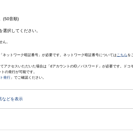
(50音順)
を選択してください。
せん。
「ネットワーク暗証番号」が必要です。ネットワーク暗証番号については
こちら
を
境にてアクセスいただいた場合は「dアカウントのID／パスワード」が必要です。ドコ
ントの発行が可能です。
ント発行
」でご確認ください。
店などを表示