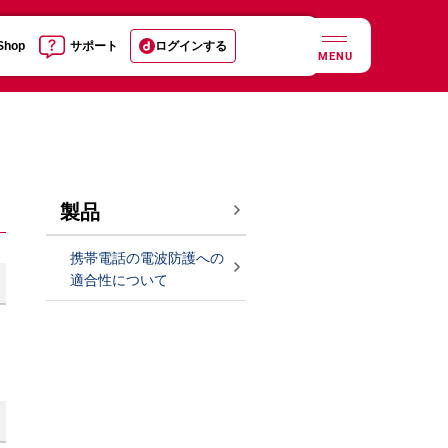
 Shop
サポート
ログインする
MENU
製品
携帯電話の電波防護への
適合性について