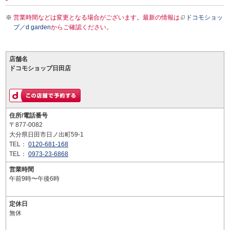
営業時間などは変更となる場合がございます。最新の情報は
ドコモショッ
プ／d garden
からご確認ください。
店舗名
ドコモショップ日田店
住所/電話番号
〒877-0082
大分県日田市日ノ出町59-1
TEL：
0120-681-168
TEL：
0973-23-6868
営業時間
午前9時〜午後6時
定休日
無休