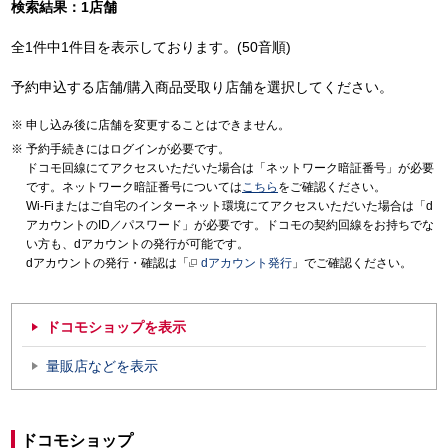
検索結果：1店舗
全1件中1件目を表示しております。(50音順)
予約申込する店舗/購入商品受取り店舗を選択してください。
申し込み後に店舗を変更することはできません。
予約手続きにはログインが必要です。
ドコモ回線にてアクセスいただいた場合は「ネットワーク暗証番号」が必要
です。ネットワーク暗証番号については
こちら
をご確認ください。
Wi-Fiまたはご自宅のインターネット環境にてアクセスいただいた場合は「d
アカウントのID／パスワード」が必要です。ドコモの契約回線をお持ちでな
い方も、dアカウントの発行が可能です。
dアカウントの発行・確認は「
dアカウント発行
」でご確認ください。
ドコモショップを表示
量販店などを表示
ドコモショップ