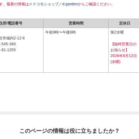
す。最新の情報は
ドコモショップ／d garden
からご確認ください。
住所/電話番号
営業時間
定休日
8
午前9時〜午後6時
第2水曜
市城内2-12-6
-545-360
【臨時営業日の
-81-1355
お知らせ】
2026年8月12日
(水曜)
このページの情報は役に立ちましたか？