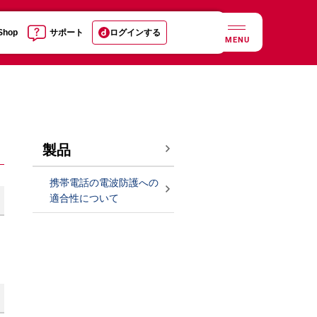
 Shop
サポート
ログインする
MENU
製品
携帯電話の電波防護への
適合性について