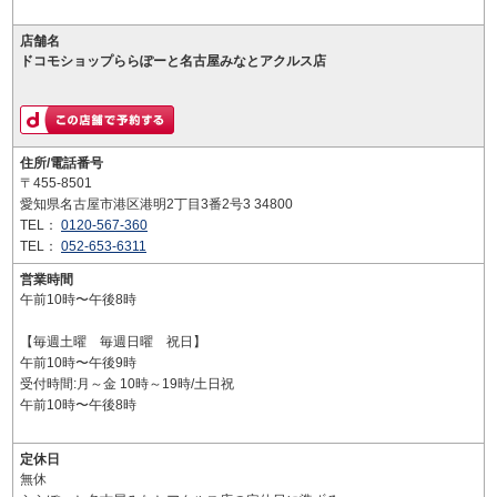
店舗名
ドコモショップららぽーと名古屋みなとアクルス店
住所/電話番号
〒455-8501
愛知県名古屋市港区港明2丁目3番2号3 34800
TEL：
0120-567-360
TEL：
052-653-6311
営業時間
午前10時〜午後8時
【毎週土曜 毎週日曜 祝日】
午前10時〜午後9時
受付時間:月～金 10時～19時/土日祝
午前10時〜午後8時
定休日
無休