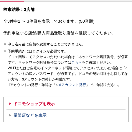
検索結果：3店舗
全3件中1 〜 3件目を表示しております。(50音順)
予約申込する店舗/購入商品受取り店舗を選択してください。
申し込み後に店舗を変更することはできません。
予約手続きにはログインが必要です。
ドコモ回線にてアクセスいただいた場合は「ネットワーク暗証番号」が必要
です。ネットワーク暗証番号については
こちら
をご確認ください。
Wi-Fiまたはご自宅のインターネット環境にてアクセスいただいた場合は「d
アカウントのID／パスワード」が必要です。ドコモの契約回線をお持ちでな
い方も、dアカウントの発行が可能です。
dアカウントの発行・確認は「
dアカウント発行
」でご確認ください。
ドコモショップを表示
量販店などを表示