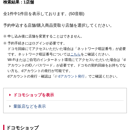
検索結果：1店舗
全1件中1件目を表示しております。(50音順)
予約申込する店舗/購入商品受取り店舗を選択してください。
申し込み後に店舗を変更することはできません。
予約手続きにはログインが必要です。
ドコモ回線にてアクセスいただいた場合は「ネットワーク暗証番号」が必要
です。ネットワーク暗証番号については
こちら
をご確認ください。
Wi-Fiまたはご自宅のインターネット環境にてアクセスいただいた場合は「d
アカウントのID／パスワード」が必要です。ドコモの契約回線をお持ちでな
い方も、dアカウントの発行が可能です。
dアカウントの発行・確認は「
dアカウント発行
」でご確認ください。
ドコモショップを表示
量販店などを表示
ドコモショップ