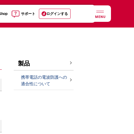
 Shop
サポート
ログインする
MENU
製品
携帯電話の電波防護への
適合性について