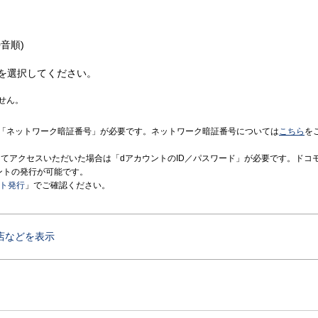
音順)
を選択してください。
せん。
「ネットワーク暗証番号」が必要です。ネットワーク暗証番号については
こちら
を
境にてアクセスいただいた場合は「dアカウントのID／パスワード」が必要です。ドコ
ントの発行が可能です。
ント発行
」でご確認ください。
店などを表示