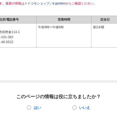
す。最新の情報は
ドコモショップ／d garden
からご確認ください。
住所/電話番号
営業時間
定休日
1
午前9時〜午後6時
第2水曜
田野倉114-1
-101-382
-46-5522
このページの情報は役に立ちましたか？
はい
いいえ