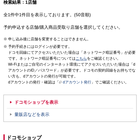
検索結果：1店舗
全1件中1件目を表示しております。(50音順)
予約申込する店舗/購入商品受取り店舗を選択してください。
申し込み後に店舗を変更することはできません。
予約手続きにはログインが必要です。
ドコモ回線にてアクセスいただいた場合は「ネットワーク暗証番号」が必要
です。ネットワーク暗証番号については
こちら
をご確認ください。
Wi-Fiまたはご自宅のインターネット環境にてアクセスいただいた場合は「d
アカウントのID／パスワード」が必要です。ドコモの契約回線をお持ちでな
い方も、dアカウントの発行が可能です。
dアカウントの発行・確認は「
dアカウント発行
」でご確認ください。
ドコモショップを表示
量販店などを表示
ドコモショップ