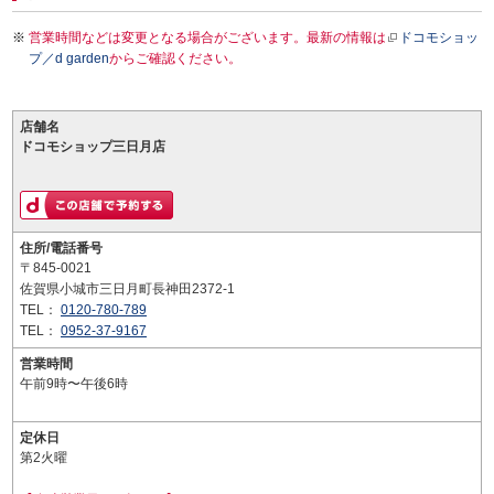
営業時間などは変更となる場合がございます。最新の情報は
ドコモショッ
プ／d garden
からご確認ください。
店舗名
ドコモショップ三日月店
住所/電話番号
〒845-0021
佐賀県小城市三日月町長神田2372-1
TEL：
0120-780-789
TEL：
0952-37-9167
営業時間
午前9時〜午後6時
定休日
第2火曜