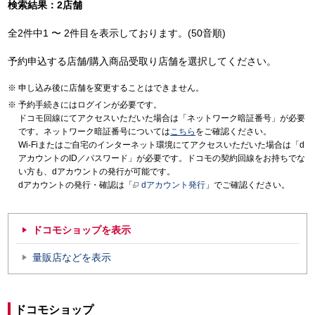
検索結果：2店舗
全2件中1 〜 2件目を表示しております。(50音順)
予約申込する店舗/購入商品受取り店舗を選択してください。
申し込み後に店舗を変更することはできません。
予約手続きにはログインが必要です。
ドコモ回線にてアクセスいただいた場合は「ネットワーク暗証番号」が必要
です。ネットワーク暗証番号については
こちら
をご確認ください。
Wi-Fiまたはご自宅のインターネット環境にてアクセスいただいた場合は「d
アカウントのID／パスワード」が必要です。ドコモの契約回線をお持ちでな
い方も、dアカウントの発行が可能です。
dアカウントの発行・確認は「
dアカウント発行
」でご確認ください。
ドコモショップを表示
量販店などを表示
ドコモショップ