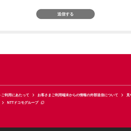
送信する
トご利用にあたって
お客さまご利用端末からの情報の外部送信について
見
NTTドコモグループ