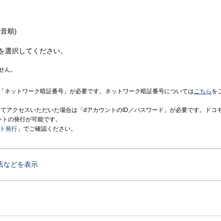
音順)
を選択してください。
せん。
「ネットワーク暗証番号」が必要です。ネットワーク暗証番号については
こちら
を
境にてアクセスいただいた場合は「dアカウントのID／パスワード」が必要です。ドコ
ントの発行が可能です。
ント発行
」でご確認ください。
店などを表示