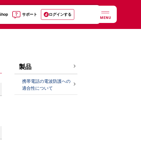
 Shop
サポート
ログインする
MENU
製品
携帯電話の電波防護への
適合性について