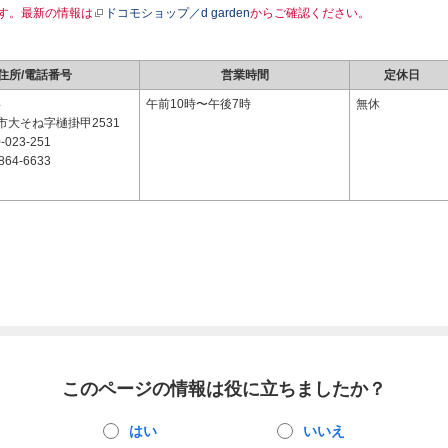
す。最新の情報は
ドコモショップ／d garden
からご確認ください。
住所/電話番号
営業時間
定休日
4
午前10時〜午後7時
無休
市大そね字樋掛甲2531
-023-251
864-6633
このページの情報は役に立ちましたか？
はい
いいえ