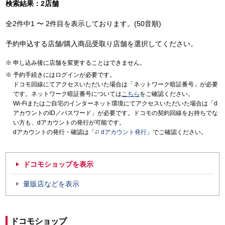
検索結果：2店舗
全2件中1 〜 2件目を表示しております。(50音順)
予約申込する店舗/購入商品受取り店舗を選択してください。
申し込み後に店舗を変更することはできません。
予約手続きにはログインが必要です。
ドコモ回線にてアクセスいただいた場合は「ネットワーク暗証番号」が必要
です。ネットワーク暗証番号については
こちら
をご確認ください。
Wi-Fiまたはご自宅のインターネット環境にてアクセスいただいた場合は「d
アカウントのID／パスワード」が必要です。ドコモの契約回線をお持ちでな
い方も、dアカウントの発行が可能です。
dアカウントの発行・確認は「
dアカウント発行
」でご確認ください。
ドコモショップを表示
量販店などを表示
ドコモショップ