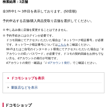
検索結果：3店舗
全3件中1 〜 3件目を表示しております。(50音順)
予約申込する店舗/購入商品受取り店舗を選択してください。
申し込み後に店舗を変更することはできません。
予約手続きにはログインが必要です。
ドコモ回線にてアクセスいただいた場合は「ネットワーク暗証番号」が必要
です。ネットワーク暗証番号については
こちら
をご確認ください。
Wi-Fiまたはご自宅のインターネット環境にてアクセスいただいた場合は「d
アカウントのID／パスワード」が必要です。ドコモの契約回線をお持ちでな
い方も、dアカウントの発行が可能です。
dアカウントの発行・確認は「
dアカウント発行
」でご確認ください。
ドコモショップを表示
量販店などを表示
ドコモショップ