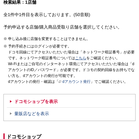
検索結果：1店舗
全1件中1件目を表示しております。(50音順)
予約申込する店舗/購入商品受取り店舗を選択してください。
申し込み後に店舗を変更することはできません。
予約手続きにはログインが必要です。
ドコモ回線にてアクセスいただいた場合は「ネットワーク暗証番号」が必要
です。ネットワーク暗証番号については
こちら
をご確認ください。
Wi-Fiまたはご自宅のインターネット環境にてアクセスいただいた場合は「d
アカウントのID／パスワード」が必要です。ドコモの契約回線をお持ちでな
い方も、dアカウントの発行が可能です。
dアカウントの発行・確認は「
dアカウント発行
」でご確認ください。
ドコモショップを表示
量販店などを表示
ドコモショップ