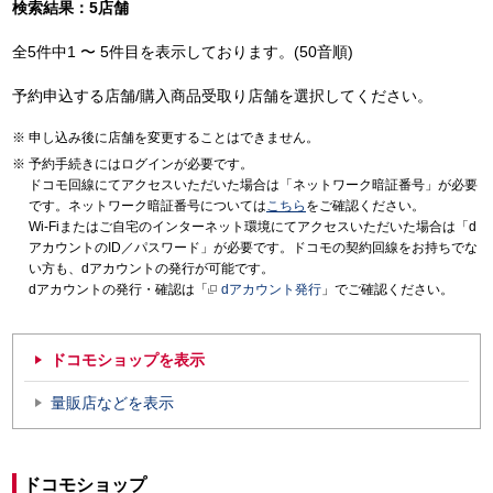
検索結果：5店舗
全5件中1 〜 5件目を表示しております。(50音順)
予約申込する店舗/購入商品受取り店舗を選択してください。
申し込み後に店舗を変更することはできません。
予約手続きにはログインが必要です。
ドコモ回線にてアクセスいただいた場合は「ネットワーク暗証番号」が必要
です。ネットワーク暗証番号については
こちら
をご確認ください。
Wi-Fiまたはご自宅のインターネット環境にてアクセスいただいた場合は「d
アカウントのID／パスワード」が必要です。ドコモの契約回線をお持ちでな
い方も、dアカウントの発行が可能です。
dアカウントの発行・確認は「
dアカウント発行
」でご確認ください。
ドコモショップを表示
量販店などを表示
ドコモショップ