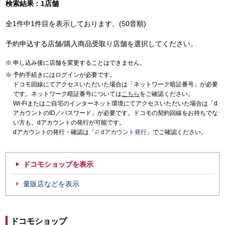
検索結果：1店舗
全1件中1件目を表示しております。(50音順)
予約申込する店舗/購入商品受取り店舗を選択してください。
申し込み後に店舗を変更することはできません。
予約手続きにはログインが必要です。
ドコモ回線にてアクセスいただいた場合は「ネットワーク暗証番号」が必要
です。ネットワーク暗証番号については
こちら
をご確認ください。
Wi-Fiまたはご自宅のインターネット環境にてアクセスいただいた場合は「d
アカウントのID／パスワード」が必要です。ドコモの契約回線をお持ちでな
い方も、dアカウントの発行が可能です。
dアカウントの発行・確認は「
dアカウント発行
」でご確認ください。
ドコモショップを表示
量販店などを表示
ドコモショップ