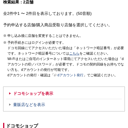
検索結果：2店舗
全2件中1 〜 2件目を表示しております。(50音順)
予約申込する店舗/購入商品受取り店舗を選択してください。
申し込み後に店舗を変更することはできません。
予約手続きにはログインが必要です。
ドコモ回線にてアクセスいただいた場合は「ネットワーク暗証番号」が必要
です。ネットワーク暗証番号については
こちら
をご確認ください。
Wi-Fiまたはご自宅のインターネット環境にてアクセスいただいた場合は「d
アカウントのID／パスワード」が必要です。ドコモの契約回線をお持ちでな
い方も、dアカウントの発行が可能です。
dアカウントの発行・確認は「
dアカウント発行
」でご確認ください。
ドコモショップを表示
量販店などを表示
ドコモショップ