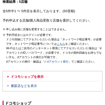
検索結果：5店舗
全5件中1 〜 5件目を表示しております。(50音順)
予約申込する店舗/購入商品受取り店舗を選択してください。
申し込み後に店舗を変更することはできません。
予約手続きにはログインが必要です。
ドコモ回線にてアクセスいただいた場合は「ネットワーク暗証番号」が必要
です。ネットワーク暗証番号については
こちら
をご確認ください。
Wi-Fiまたはご自宅のインターネット環境にてアクセスいただいた場合は「d
アカウントのID／パスワード」が必要です。ドコモの契約回線をお持ちでな
い方も、dアカウントの発行が可能です。
dアカウントの発行・確認は「
dアカウント発行
」でご確認ください。
ドコモショップを表示
量販店などを表示
ドコモショップ