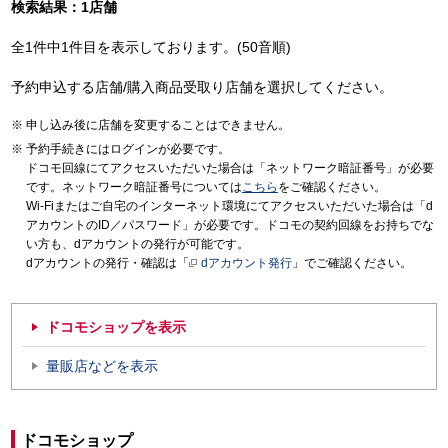
検索結果：1店舗
全1件中1件目を表示しております。(50音順)
予約申込する店舗/購入商品受取り店舗を選択してください。
申し込み後に店舗を変更することはできません。
予約手続きにはログインが必要です。
ドコモ回線にてアクセスいただいた場合は「ネットワーク暗証番号」が必要
です。ネットワーク暗証番号については
こちら
をご確認ください。
Wi-Fiまたはご自宅のインターネット環境にてアクセスいただいた場合は「d
アカウントのID／パスワード」が必要です。ドコモの契約回線をお持ちでな
い方も、dアカウントの発行が可能です。
dアカウントの発行・確認は「
dアカウント発行
」でご確認ください。
ドコモショップを表示
量販店などを表示
ドコモショップ