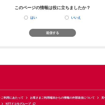
このページの情報は役に立ちましたか？
はい
いいえ
送信する
トご利用にあたって
お客さまご利用端末からの情報の外部送信について
見
NTTドコモグループ