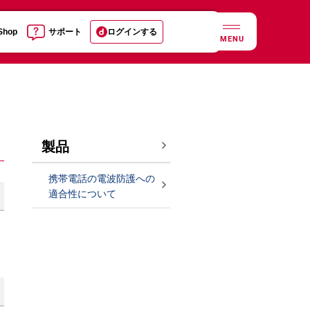
 Shop
サポート
ログインする
MENU
製品
携帯電話の電波防護への
適合性について