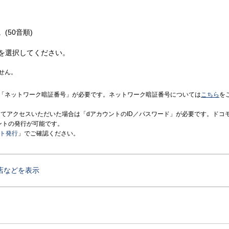
(50音順)
を選択してください。
せん。
「ネットワーク暗証番号」が必要です。ネットワーク暗証番号については
こちら
を
境にてアクセスいただいた場合は「dアカウントのID／パスワード」が必要です。ドコ
ントの発行が可能です。
ント発行
」でご確認ください。
店などを表示