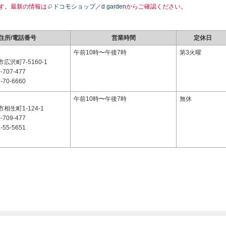
す。最新の情報は
ドコモショップ／d garden
からご確認ください。
住所/電話番号
営業時間
定休日
3
午前10時〜午後7時
第3火曜
広沢町7-5160-1
-707-477
-70-6660
1
午前10時〜午後7時
無休
相生町1-124-1
-709-477
-55-5651