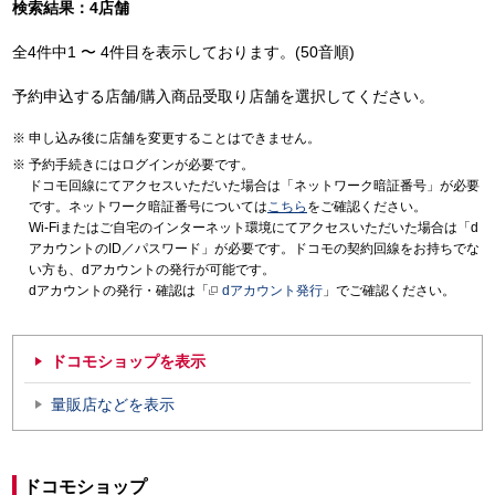
検索結果：4店舗
全4件中1 〜 4件目を表示しております。(50音順)
予約申込する店舗/購入商品受取り店舗を選択してください。
申し込み後に店舗を変更することはできません。
予約手続きにはログインが必要です。
ドコモ回線にてアクセスいただいた場合は「ネットワーク暗証番号」が必要
です。ネットワーク暗証番号については
こちら
をご確認ください。
Wi-Fiまたはご自宅のインターネット環境にてアクセスいただいた場合は「d
アカウントのID／パスワード」が必要です。ドコモの契約回線をお持ちでな
い方も、dアカウントの発行が可能です。
dアカウントの発行・確認は「
dアカウント発行
」でご確認ください。
ドコモショップを表示
量販店などを表示
ドコモショップ