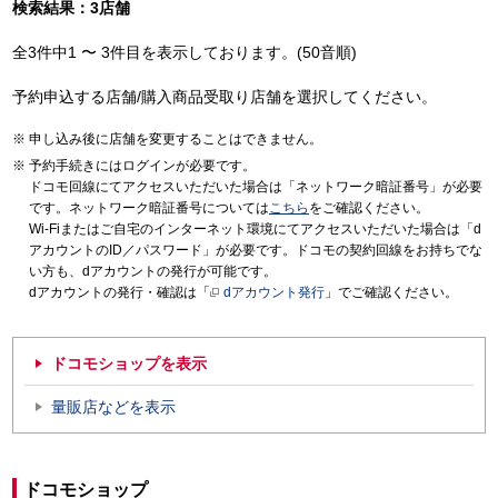
検索結果：3店舗
全3件中1 〜 3件目を表示しております。(50音順)
予約申込する店舗/購入商品受取り店舗を選択してください。
申し込み後に店舗を変更することはできません。
予約手続きにはログインが必要です。
ドコモ回線にてアクセスいただいた場合は「ネットワーク暗証番号」が必要
です。ネットワーク暗証番号については
こちら
をご確認ください。
Wi-Fiまたはご自宅のインターネット環境にてアクセスいただいた場合は「d
アカウントのID／パスワード」が必要です。ドコモの契約回線をお持ちでな
い方も、dアカウントの発行が可能です。
dアカウントの発行・確認は「
dアカウント発行
」でご確認ください。
ドコモショップを表示
量販店などを表示
ドコモショップ