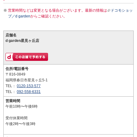
営業時間などは変更となる場合がございます。最新の情報は
ドコモショッ
プ／d garden
からご確認ください。
店舗名
d garden星見ヶ丘店
住所/電話番号
〒816-0849
福岡県春日市星見ヶ丘5-1
TEL：
0120-153-577
TEL：
092-558-6331
営業時間
午前10時〜午後6時
受付休業時間
午後2時〜午後3時