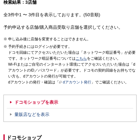
検索結果：3店舗
全3件中1 〜 3件目を表示しております。(50音順)
予約申込する店舗/購入商品受取り店舗を選択してください。
申し込み後に店舗を変更することはできません。
予約手続きにはログインが必要です。
ドコモ回線にてアクセスいただいた場合は「ネットワーク暗証番号」が必要
です。ネットワーク暗証番号については
こちら
をご確認ください。
Wi-Fiまたはご自宅のインターネット環境にてアクセスいただいた場合は「d
アカウントのID／パスワード」が必要です。ドコモの契約回線をお持ちでな
い方も、dアカウントの発行が可能です。
dアカウントの発行・確認は「
dアカウント発行
」でご確認ください。
ドコモショップを表示
量販店などを表示
ドコモショップ