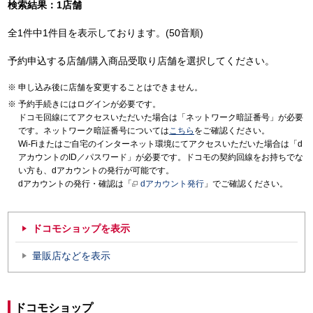
検索結果：1店舗
全1件中1件目を表示しております。(50音順)
予約申込する店舗/購入商品受取り店舗を選択してください。
申し込み後に店舗を変更することはできません。
予約手続きにはログインが必要です。
ドコモ回線にてアクセスいただいた場合は「ネットワーク暗証番号」が必要
です。ネットワーク暗証番号については
こちら
をご確認ください。
Wi-Fiまたはご自宅のインターネット環境にてアクセスいただいた場合は「d
アカウントのID／パスワード」が必要です。ドコモの契約回線をお持ちでな
い方も、dアカウントの発行が可能です。
dアカウントの発行・確認は「
dアカウント発行
」でご確認ください。
ドコモショップを表示
量販店などを表示
ドコモショップ