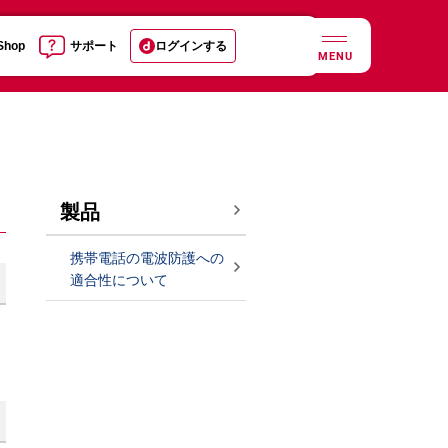
 Shop
サポート
ログインする
MENU
製品
携帯電話の電波防護への
適合性について