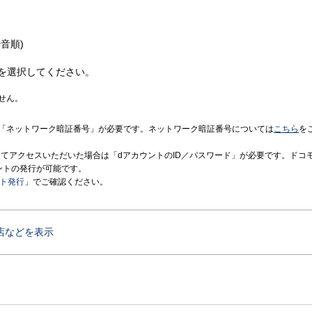
音順)
を選択してください。
せん。
「ネットワーク暗証番号」が必要です。ネットワーク暗証番号については
こちら
を
境にてアクセスいただいた場合は「dアカウントのID／パスワード」が必要です。ドコ
ントの発行が可能です。
ント発行
」でご確認ください。
店などを表示