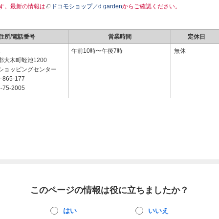
す。最新の情報は
ドコモショップ／d garden
からご確認ください。
住所/電話番号
営業時間
定休日
1
午前10時〜午後7時
無休
大木町蛭池1200
ショッピングセンター
-865-177
-75-2005
このページの情報は役に立ちましたか？
はい
いいえ