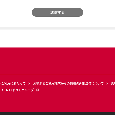
送信する
トご利用にあたって
お客さまご利用端末からの情報の外部送信について
見
NTTドコモグループ