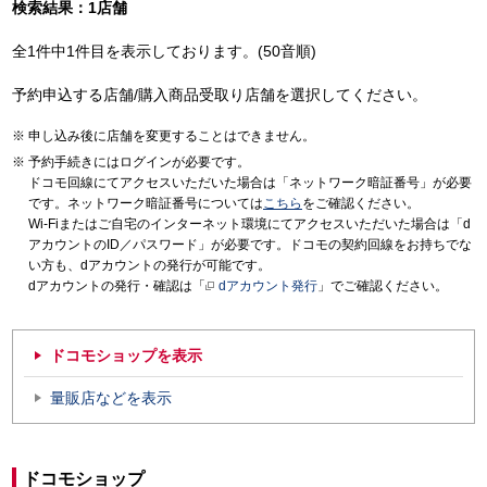
検索結果：1店舗
全1件中1件目を表示しております。(50音順)
予約申込する店舗/購入商品受取り店舗を選択してください。
申し込み後に店舗を変更することはできません。
予約手続きにはログインが必要です。
ドコモ回線にてアクセスいただいた場合は「ネットワーク暗証番号」が必要
です。ネットワーク暗証番号については
こちら
をご確認ください。
Wi-Fiまたはご自宅のインターネット環境にてアクセスいただいた場合は「d
アカウントのID／パスワード」が必要です。ドコモの契約回線をお持ちでな
い方も、dアカウントの発行が可能です。
dアカウントの発行・確認は「
dアカウント発行
」でご確認ください。
ドコモショップを表示
量販店などを表示
ドコモショップ